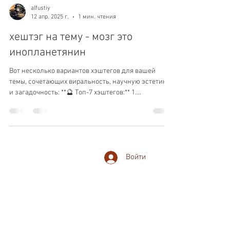
alfustiy
12 апр. 2025 г.
1 мин. чтения
хештэг на тему - мозг это
инопланетянин
Вот несколько вариантов хэштегов для вашей
темы, сочетающих виральность, научную эстетику
и загадочность: **🔮 Топ-7 хэштегов:** 1....
Войти