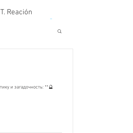
.T. Reación
Войти
ику и загадочность: **🔮