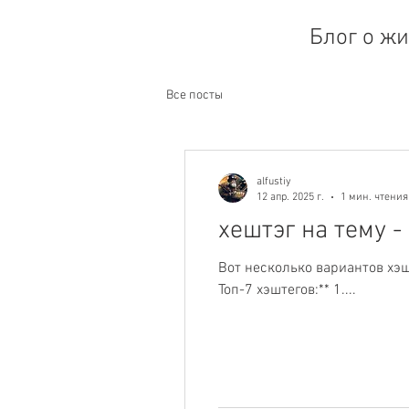
Блог о жи
Все посты
alfustiy
12 апр. 2025 г.
1 мин. чтения
хештэг на тему -
Вот несколько вариантов хэш
Топ-7 хэштегов:** 1....