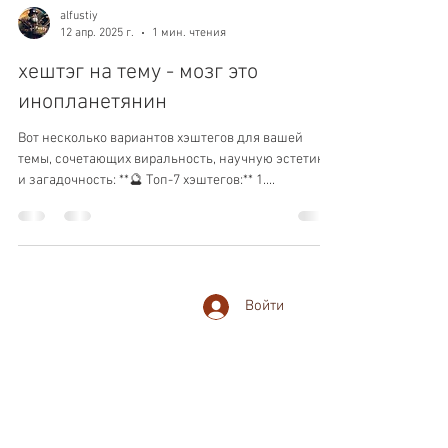
alfustiy
12 апр. 2025 г.
1 мин. чтения
хештэг на тему - мозг это
инопланетянин
Вот несколько вариантов хэштегов для вашей
темы, сочетающих виральность, научную эстетику
и загадочность: **🔮 Топ-7 хэштегов:** 1....
Войти