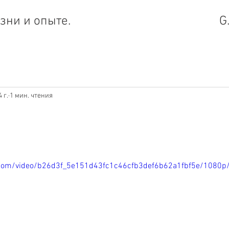
зни и опыте.
G
 г.
1 мин. чтения
ic.com/video/b26d3f_5e151d43fc1c46cfb3def6b62a1fbf5e/1080p