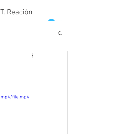
.T. Reación
Войти
/mp4/file.mp4