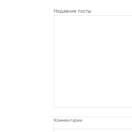
Недавние посты
Тема: Одианты и мозг, как
Комментарии
Инопланетянин.