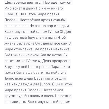
Шестерёнки вертятся Пар идёт кругом 
Мир тонет в дыму Но им — ничего 
[Chorus] Эй В этом мире правит 
Любовь Шестерёнки крутят судьбы 
вновь и вновь Не важно пар или дым 
Все живут мечтой одним [Verse 3] Дед 
наш светлый брутален и прям Чтоб 
жизнь была ярче Он сделал всё сам В 
мире стимпанка Где правит механика 
Бьёт жизнь ключом Как по нотам Эх 
си-ля-ми-ха [Verse 4] Дева прекрасна 
В руках у неё Шестерёнки Пара — что 
может быть ещё Светит на ней луна 
Тепло всей души Весь мир этот для 
неё как дважды два [Chorus] Эй В этом 
мире правит Любовь Шестерёнки 
крутят судьбы вновь и вновь Не важно 
пар или дым Все живут мечтой одним