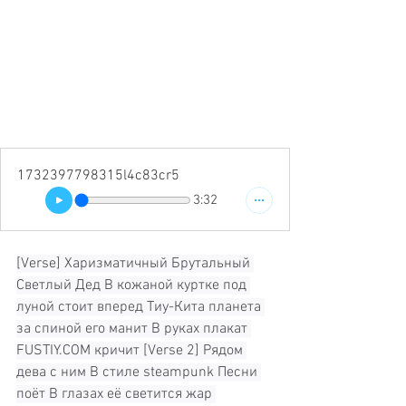
1732397798315l4c83cr5
3:32
[Verse] Харизматичный Брутальный 
Светлый Дед В кожаной куртке под 
луной стоит вперед Тиу-Кита планета 
за спиной его манит В руках плакат 
FUSTIY.COM
 кричит [Verse 2] Рядом 
дева с ним В стиле steampunk Песни 
поёт В глазах её светится жар 