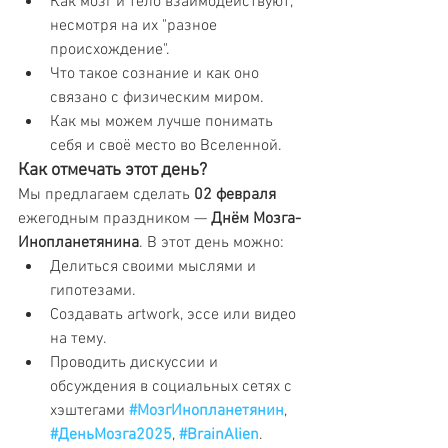
Как мозг и тело взаимодействуют, 
несмотря на их "разное 
происхождение".
Что такое сознание и как оно 
связано с физическим миром.
Как мы можем лучше понимать 
себя и своё место во Вселенной.
Как отмечать этот день?
Мы предлагаем сделать 
02 февраля
ежегодным праздником — 
Днём Мозга-
Инопланетянина
. В этот день можно:
Делиться своими мыслями и 
гипотезами.
Создавать artwork, эссе или видео 
на тему.
Проводить дискуссии и 
обсуждения в социальных сетях с 
хэштегами 
#МозгИнопланетянин
, 
#ДеньМозга2025
, 
#BrainAlien
.