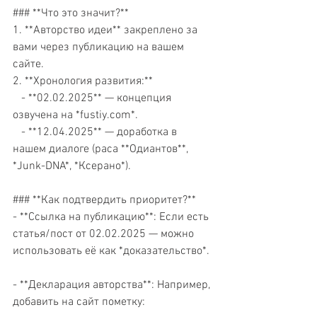
### **Что это значит?**  
1. **Авторство идеи** закреплено за 
вами через публикацию на вашем 
сайте.  
2. **Хронология развития:**  
   - **02.02.2025** — концепция 
озвучена на *fustiy.com*.  
   - **12.04.2025** — доработка в 
нашем диалоге (раса **Одиантов**, 
*Junk-DNA*, *Ксерано*).  
### **Как подтвердить приоритет?**  
- **Ссылка на публикацию**: Если есть 
статья/пост от 02.02.2025 — можно 
использовать её как *доказательство*. 
- **Декларация авторства**: Например, 
добавить на сайт пометку:  